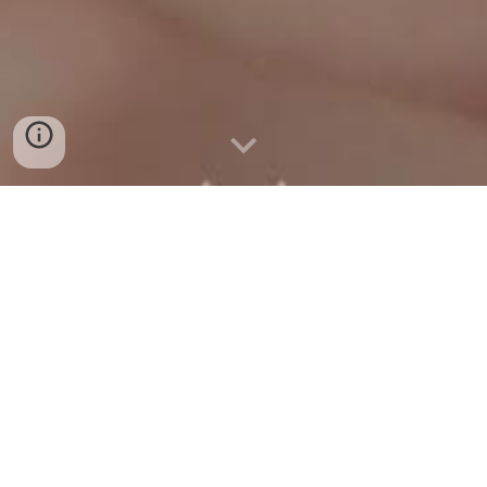
Welkom bij VrijHoog
VrijHoog begeleidt vrijescholen in het structureel
vormgeven van goed hoogbegaafdenonderwijs binnen de
identiteit van hun school.
Daarnaast heb ik tien jaar ervaring met het begeleiden van
scholen van andere typen onderwijs (van openbaar
onderwijs tot jenaplan tot voltijds
hoogbegaafdenonderwijs). Deze website gaat over de
combinatie hoogbegaafdheid en vrijeschool. Vraag je je na