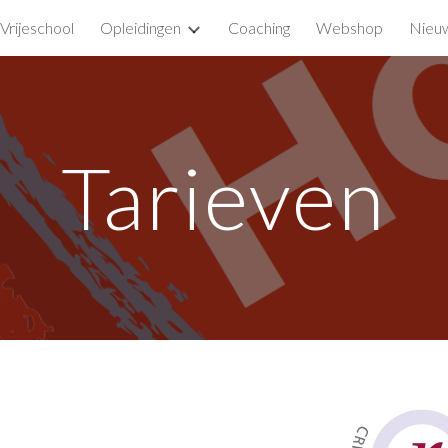
Vrijeschool
Opleidingen
Coaching
Webshop
Nieuw
ip to main content
Skip to navigat
Tarieven